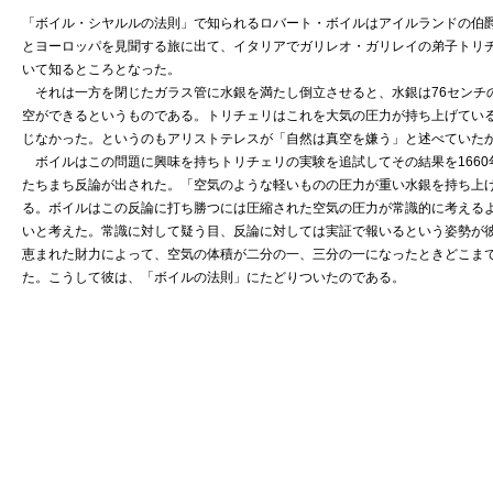
「ボイル・シヤルルの法則」で知られるロバート・ボイルはアイルランドの伯爵
とヨーロッパを見聞する旅に出て、イタリアでガリレオ・ガリレイの弟子トリ
いて知るところとなった。
それは一方を閉じたガラス管に水銀を満たし倒立させると、水銀は76センチ
空ができるというものである。トリチェリはこれを大気の圧力が持ち上げてい
じなかった。というのもアリストテレスが「自然は真空を嫌う」と述べていた
ボイルはこの問題に興味を持ちトリチェリの実験を追試してその結果を1660
たちまち反論が出された。「空気のような軽いものの圧力が重い水銀を持ち上
る。ボイルはこの反論に打ち勝つには圧縮された空気の圧力が常識的に考える
いと考えた。常識に対して疑う目、反論に対しては実証で報いるという姿勢が
恵まれた財力によって、空気の体積が二分の一、三分の一になったときどこま
た。こうして彼は、「ボイルの法則」にたどりついたのである。