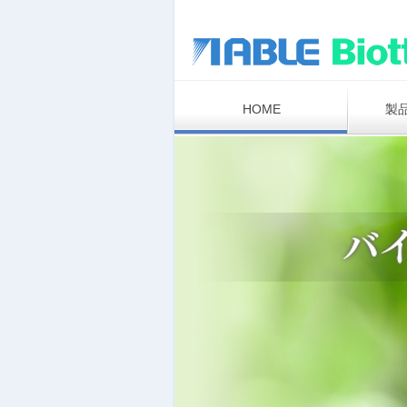
HOME
製