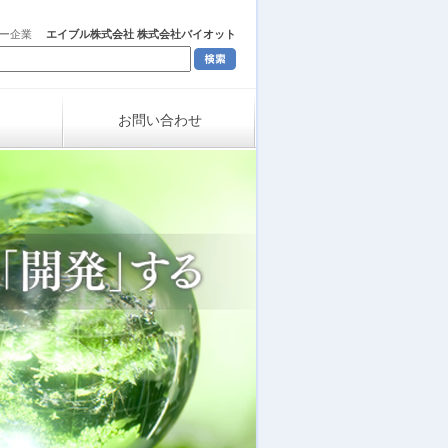
ャー企業
エイブル株式会社 株式会社バイオット
お問い合わせ