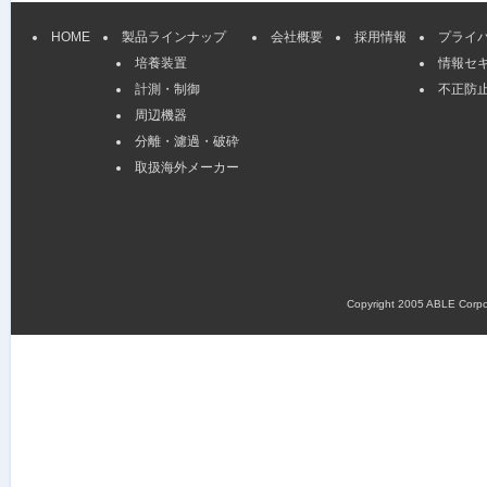
HOME
製品ラインナップ
会社概要
採用情報
プライ
培養装置
情報セ
計測・制御
不正防
周辺機器
分離・濾過・破砕
取扱海外メーカー
Copyright 2005 ABLE Corpora