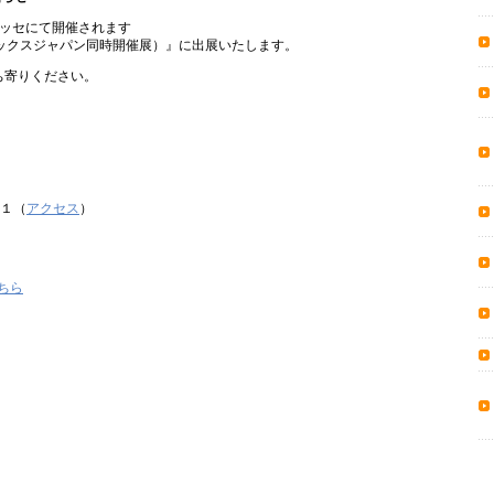
幕張メッセにて開催されます
フェックスジャパン同時開催展）』に出展いたします。
ち寄りください。
目１（
アクセス
）
こちら