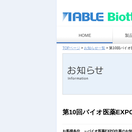
HOME
製
TOPページ
>
お知らせ一覧
>
第10回バイオ
第10回バイオ医薬EXP
お客様各位 ～バイオ医薬EXPO出展のお