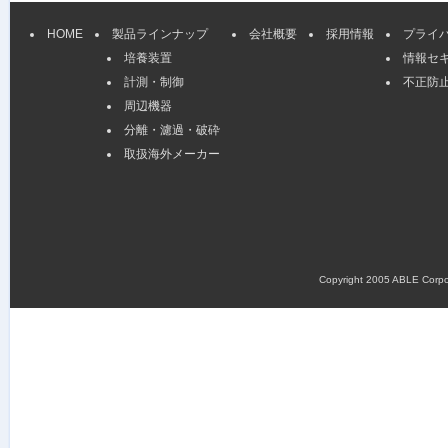
HOME
製品ラインナップ
会社概要
採用情報
プライ
培養装置
情報セ
計測・制御
不正防
周辺機器
分離・濾過・破砕
取扱海外メーカー
Copyright 2005 ABLE Corpora