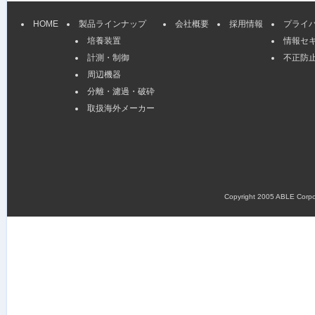
HOME
製品ラインナップ
会社概要
採用情報
プライ
培養装置
情報セ
計測・制御
不正防
周辺機器
分離・濾過・破砕
取扱海外メーカー
Copyright 2005 ABLE Corpora