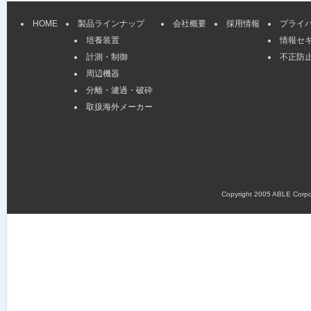
HOME
製品ラインナップ
会社概要
採用情報
プライ
培養装置
情報セ
計測・制御
不正防
周辺機器
分離・濾過・破砕
取扱海外メーカー
Copyright 2005 ABLE Corpora