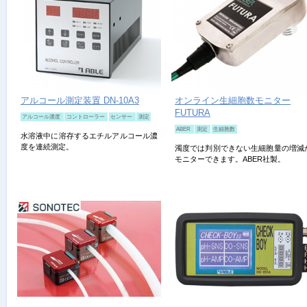
アルコール測定装置 DN-10A3
オンライン生細胞数モニター
FUTURA
アルコール濃度
コントローラー
センサー
測定
ABER
測定
生細胞数
水溶液中に溶存するエチルアルコール濃
度を連続測定。
濁度では判別できない生細胞量の増減
モニターできます。ABER社製。