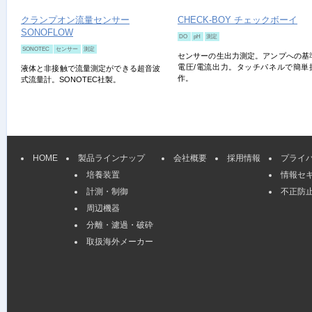
クランプオン流量センサー
CHECK-BOY チェックボーイ
SONOFLOW
DO
pH
測定
SONOTEC
センサー
測定
センサーの生出力測定。アンプへの基
電圧/電流出力。タッチパネルで簡単
液体と非接触で流量測定ができる超音波
作。
式流量計。SONOTEC社製。
HOME
製品ラインナップ
会社概要
採用情報
プライ
培養装置
情報セ
計測・制御
不正防
周辺機器
分離・濾過・破砕
取扱海外メーカー