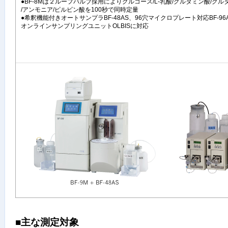
●BF-8Mは２ループバルブ採用によりグルコース/L-乳酸/グルタミン酸/グル
/アンモニア/ピルビン酸を100秒で同時定量
●希釈機能付きオートサンプラBF-48AS、96穴マイクロプレート対応BF-96
オンラインサンプリングユニットOLBISに対応
■主な測定対象