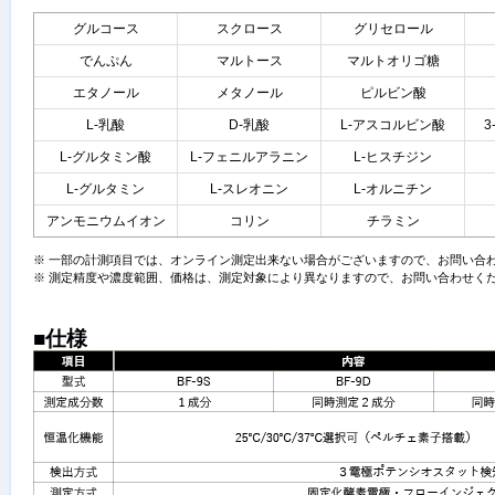
グルコース
スクロース
グリセロール
でんぷん
マルトース
マルトオリゴ糖
エタノール
メタノール
ピルビン酸
L-乳酸
D-乳酸
L-アスコルビン酸
L-グルタミン酸
L-フェニルアラニン
L-ヒスチジン
L-グルタミン
L-スレオニン
L-オルニチン
アンモニウムイオン
コリン
チラミン
※ 一部の計測項目では、オンライン測定出来ない場合がございますので、お問い合
※ 測定精度や濃度範囲、価格は、測定対象により異なりますので、お問い合わせく
■仕様