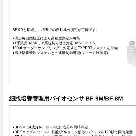
BF-9Dと接続し、培養中の自動成分測定が可能です。
●測定毎自動校正により高精度測定が可能
●1系統用BASIC、6系統切り替え対応BASIC PLUS、
100µLオーダーサンプリングに対応するEXPERTシステムを準備
●当社培養管理システムとの連動制御可能(フィード制御等)
細胞培養管理用バイオセンサ BF-9M/BF-8M
●BF-9Mは4成分を、BF-8Mは6成分を同時測定
●BF-9Mはグルコース/L-乳酸/グルタミン酸/グルタミンを120秒で同時定量