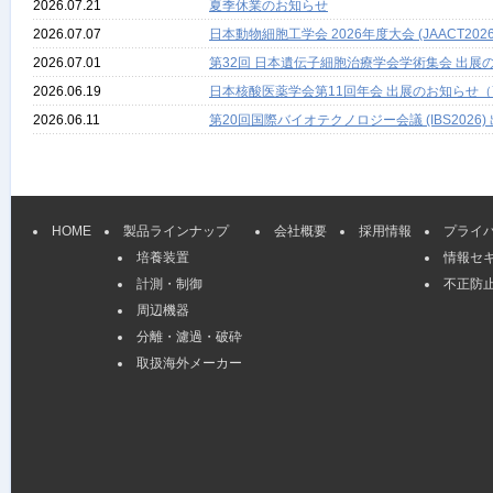
2026.07.21
夏季休業のお知らせ
2026.07.07
日本動物細胞工学会 2026年度大会 (JAACT
2026.07.01
第32回 日本遺伝子細胞治療学会学術集会 出展の
2026.06.19
日本核酸医薬学会第11回年会 出展のお知らせ（
2026.06.11
第20回国際バイオテクノロジー会議 (IBS2026
HOME
製品ラインナップ
会社概要
採用情報
プライ
培養装置
情報セ
計測・制御
不正防
周辺機器
分離・濾過・破砕
取扱海外メーカー