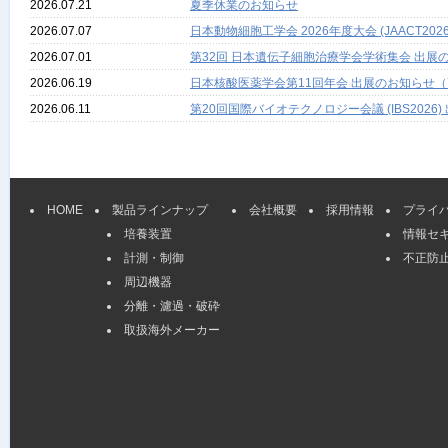
2026.07.21
夏季休業のお知らせ
2026.07.07
日本動物細胞工学会 2026年度大会 (JAACT
2026.07.01
第32回 日本遺伝子細胞治療学会学術集会 出展の
2026.06.19
日本核酸医薬学会第11回年会 出展のお知らせ（
2026.06.11
第20回国際バイオテクノロジー会議 (IBS2026
HOME
製品ラインナップ
会社概要
採用情報
プライ
培養装置
情報セ
計測・制御
不正防
周辺機器
分離・濾過・破砕
取扱海外メーカー