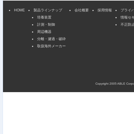
HOME
製品ラインナップ
会社概要
採用情報
プライ
培養装置
情報セ
計測・制御
不正防
周辺機器
分離・濾過・破砕
取扱海外メーカー
Copyright 2005 ABLE Corpora