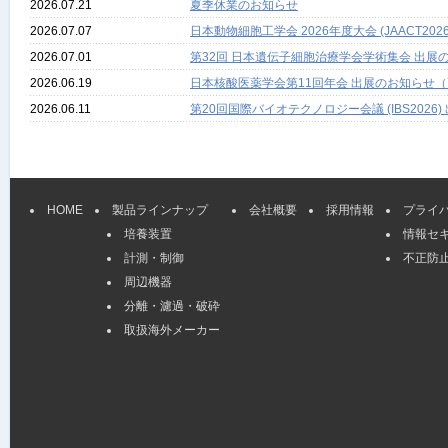
2026.07.21
夏季休業のお知らせ
2026.07.07
日本動物細胞工学会 2026年度大会 (JAACT
2026.07.01
第32回 日本遺伝子細胞治療学会学術集会 出展の
2026.06.19
日本核酸医薬学会第11回年会 出展のお知らせ（
2026.06.11
第20回国際バイオテクノロジー会議 (IBS2026
HOME
製品ラインナップ
会社概要
採用情報
プライ
培養装置
情報セ
計測・制御
不正防
周辺機器
分離・濾過・破砕
取扱海外メーカー