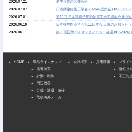
2026.07.21
夏季休業のお知らせ
2026.07.07
日本動物細胞工学会 2026年度大会 (JAACT
2026.07.01
第32回 日本遺伝子細胞治療学会学術集会 出展の
2026.06.19
日本核酸医薬学会第11回年会 出展のお知らせ（
2026.06.11
第20回国際バイオテクノロジー会議 (IBS2026
HOME
製品ラインナップ
会社概要
採用情報
プライ
培養装置
情報セ
計測・制御
不正防
周辺機器
分離・濾過・破砕
取扱海外メーカー