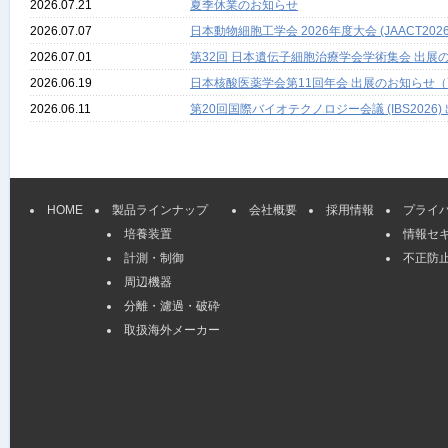
2026.07.21
夏季休業のお知らせ
2026.07.07
日本動物細胞工学会 2026年度大会 (JAACT
2026.07.01
第32回 日本遺伝子細胞治療学会学術集会 出展の
2026.06.19
日本核酸医薬学会第11回年会 出展のお知らせ（
2026.06.11
第20回国際バイオテクノロジー会議 (IBS2026
HOME
製品ラインナップ
会社概要
採用情報
プライ
培養装置
情報セ
計測・制御
不正防
周辺機器
分離・濾過・破砕
取扱海外メーカー