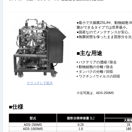
●最小で大腸菌25L/Hr、動物細胞 
菌ができるタイプでは世界最小。
●国産なのでメンテナンスが安心。
●無菌状態を保ったまま固形分を
■主な用途
• バクテリアの濃縮 / 除去
• 動物細胞の分離 / 除去
• タンパクの分離 / 回収
• ワクチン / ウイルスの回収
クリックして拡大
※左写真は、ADS-250MS
■仕様