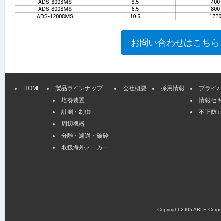
HOME
製品ラインナップ
会社概要
採用情報
プライ
培養装置
情報セ
計測・制御
不正防
周辺機器
分離・濾過・破砕
取扱海外メーカー
Copyright 2005 ABLE Corpora