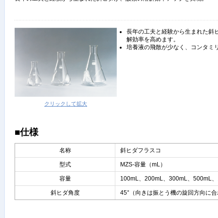
長年の工夫と経験から生まれた斜
解効率を高めます。
培養液の飛散が少なく、コンタミ
クリックして拡大
■仕様
名称
斜ヒダフラスコ
型式
MZS-容量（mL）
容量
100mL、200mL、300mL、500mL、
斜ヒダ角度
45°（向きは振とう機の旋回方向に