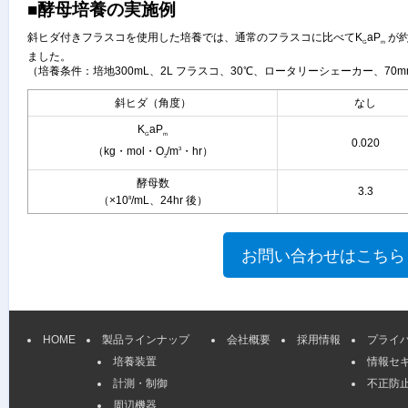
■酵母培養の実施例
斜ヒダ付きフラスコを使用した培養では、通常のフラスコに比べてK
aP
が約
G
m
ました。
（培養条件：培地300mL、2L フラスコ、30℃、ロータリーシェーカー、70mm
斜ヒダ（角度）
なし
K
aP
G
m
0.020
（kg・mol・O
/m
・hr）
3
2
酵母数
3.3
（×10
/mL、24hr 後）
8
HOME
製品ラインナップ
会社概要
採用情報
プライ
培養装置
情報セ
計測・制御
不正防
周辺機器