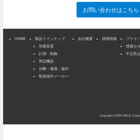
HOME
製品ラインナップ
会社概要
採用情報
プライ
培養装置
情報セ
計測・制御
不正防
周辺機器
分離・濾過・破砕
取扱海外メーカー
Copyright 2005 ABLE Corpora