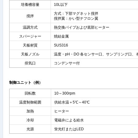
培養槽容量
10L以下
方式：下部マグネット撹拌
撹拌
撹拌翼：かい型テフロン翼
温調方式
熱交換パイプおよび底部ヒーター
スパージャー
焼結金属
天板材質
SUS316
天板ノズル
温度・pH・DO 各センサー口、サンプリング口、
排気口
コンデンサー付
制御ユニット（例）
回転数
10～300rpm
温度制御範囲
供給水温＋5℃～40℃
加熱
ヒーター
冷却
電磁弁による給水
光源
蛍光灯またはLED