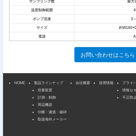
サンプリング数
最大
温度制御範囲
ポンプ流速
3～
サイズ
約W160×D
電源
A
HOME
製品ラインナップ
会社概要
採用情報
プライ
培養装置
情報セ
計測・制御
不正防
周辺機器
分離・濾過・破砕
取扱海外メーカー