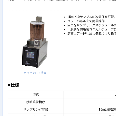
15ml×10サンプルの冷却保存可能
タッチパネル式で簡単操作。
自由なサンプリングスケジュール
一般的な樹脂製コニカルチューブ
無菌エアー押し戻し機能により捨
クリックして拡大
■仕様
型式
接続培養槽数
サンプリング容器
15mL樹脂