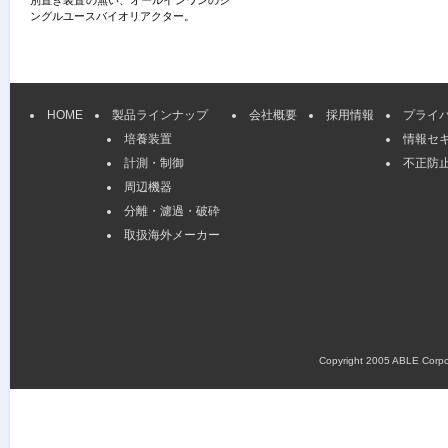
別置き装置の無い、オールインワンのシ
ングルユースバイオリアクター。
HOME
製品ラインナップ
会社概要
採用情報
プライ
培養装置
情報セ
計測・制御
不正防
周辺機器
分離・濾過・破砕
取扱海外メーカー
Copyright 2005 ABLE Corpora