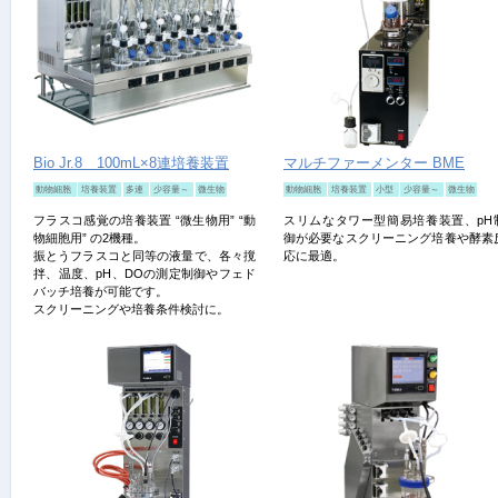
Bio Jr.8 100mL×8連培養装置
マルチファーメンター BME
動物細胞
培養装置
多連
少容量～
微生物
動物細胞
培養装置
小型
少容量～
微生物
フラスコ感覚の培養装置 “微生物用” “動
スリムなタワー型簡易培養装置、pH
物細胞用” の2機種。
御が必要なスクリーニング培養や酵素
振とうフラスコと同等の液量で、各々撹
応に最適。
拌、温度、pH、DOの測定制御やフェド
バッチ培養が可能です。
スクリーニングや培養条件検討に。