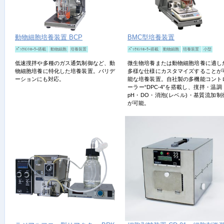
動物細胞培養装置 BCP
BMC型培養装置
ﾊﾟｯｸｺﾝﾄﾛｰﾗｰ搭載
動物細胞
培養装置
ﾊﾟｯｸｺﾝﾄﾛｰﾗｰ搭載
動物細胞
培養装置
小型
低速撹拌や多種のガス通気制御など、動
微生物培養または動物細胞培養に適し
物細胞培養に特化した培養装置。バリデ
多様な仕様にカスタマイズすることが
ーションにも対応。
能な培養装置。自社製の多機能コント
ーラー“DPC-4”を搭載し、撹拌・温調
pH・DO・消泡(レベル)・基質流加制
が可能。