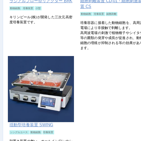
ラジアルフロー型リアクター BRK
細胞剥離装置 CD-01・細胞刺激
置 CS
動物細胞
培養装置
小型
動物細胞
培養装置
細胞剥離
キリンビール(株)が開発した三次元高密
度培養装置です。
培養容器に接着した動物細胞を、高周
電場により非接触で剥離します。
高周波電場の刺激で植物種子やシイタ
等の菌類の発芽や成長が促進され、動
細胞の増殖が抑制される等の効果があ
ます。
揺動型培養装置 SWING
シングルユース
動物細胞
培養装置