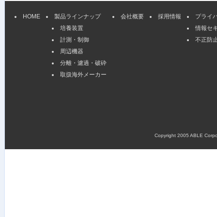
HOME
製品ラインナップ
会社概要
採用情報
プライ
培養装置
情報セ
計測・制御
不正防
周辺機器
分離・濾過・破砕
取扱海外メーカー
Copyright 2005 ABLE Corpora