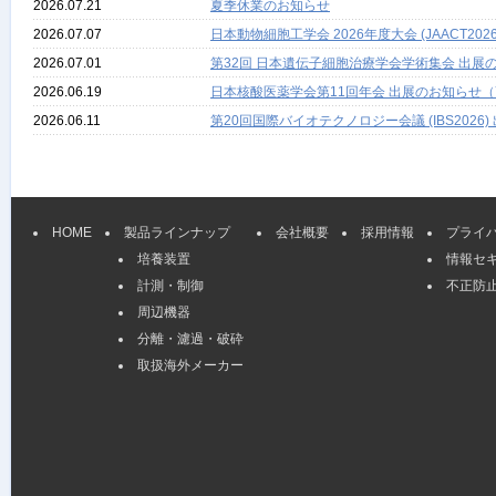
2026.07.21
夏季休業のお知らせ
2026.07.07
日本動物細胞工学会 2026年度大会 (JAACT
2026.07.01
第32回 日本遺伝子細胞治療学会学術集会 出展の
2026.06.19
日本核酸医薬学会第11回年会 出展のお知らせ（
2026.06.11
第20回国際バイオテクノロジー会議 (IBS2026
HOME
製品ラインナップ
会社概要
採用情報
プライ
培養装置
情報セ
計測・制御
不正防
周辺機器
分離・濾過・破砕
取扱海外メーカー