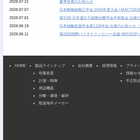
2026.07.21
夏季休業のお知らせ
2026.07.07
日本動物細胞工学会 2026年度大会 (JAACT
2026.07.01
第32回 日本遺伝子細胞治療学会学術集会 出展の
2026.06.19
日本核酸医薬学会第11回年会 出展のお知らせ（
2026.06.11
第20回国際バイオテクノロジー会議 (IBS2026
HOME
製品ラインナップ
会社概要
採用情報
プライ
培養装置
情報セ
計測・制御
不正防
周辺機器
分離・濾過・破砕
取扱海外メーカー